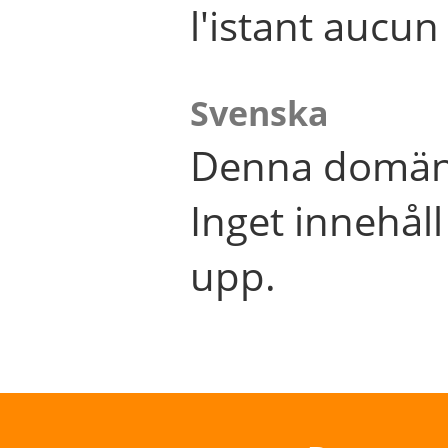
l'istant aucu
Svenska
Denna domän 
Inget innehål
upp.